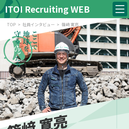
ITOI Recruiting WEB
HOME
TOP
社員インタビュー
篠﨑 寛亮
コンセプト
私たちの仕事
社員インタビュー
事務
栗原 華蓮
場内業務
篠﨑 寛亮
反町 弘希