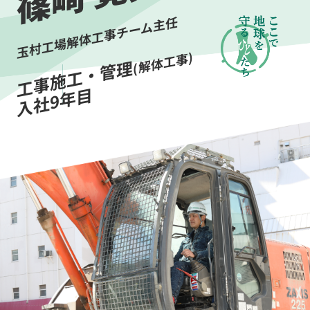
工事・施工管理
玉村工場解体工事チーム主任
篠﨑 寛亮
(解体工事)
工事施工・管理
動画で知る
入社9年目
採用メッセージ
教育について
募集要項
コーポレートサイト