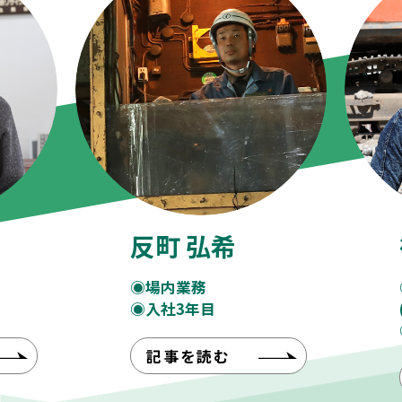
反町 弘希
◉場内業務
◉入社3年目
記事を読む